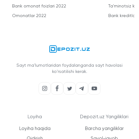
Bank omonat foizlari 2022
Ta'minotsiz kre
Omonatlar 2022
Bank kreditlari
Sayt ma'lumotlaridan foydalanganda sayt havolasi
ko'rsatilishi kerak.
Loyiha
Depozit.uz Yangiliklari
Loyiha haqida
Barcha yangiliklar
Qidirish
Savol-javob