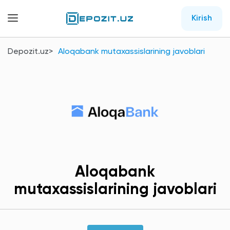
Kirish
Depozit.uz
Aloqabank mutaxassislarining javoblari
Aloqabank
mutaxassislarining javoblari