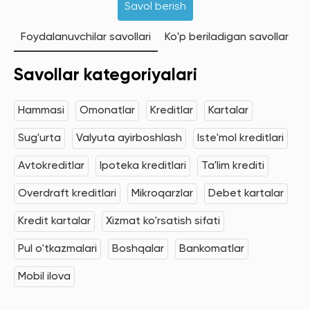
Savol berish
Foydalanuvchilar savollari
Ko'p beriladigan savollar
Savollar kategoriyalari
Hammasi
Omonatlar
Kreditlar
Kartalar
Sug'urta
Valyuta ayirboshlash
Iste'mol kreditlari
Avtokreditlar
Ipoteka kreditlari
Ta'lim krediti
Overdraft kreditlari
Mikroqarzlar
Debet kartalar
Kredit kartalar
Xizmat ko'rsatish sifati
Pul o'tkazmalari
Boshqalar
Bankomatlar
Mobil ilova