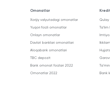
Omonatlar
Kredi
Xorijiy valyutadagi omonatlar
Qulay 
Yuqori foizli omonatlar
Ta'lim 
Onlayn omonatlar
Imtiyo
Davlat banklari omonatlari
Ikkila
Aloqabank omonatlari
Hujjats
TBC depozit
Garovs
Bank omonat foizlari 2022
Ta'min
Omonatlar 2022
Bank k