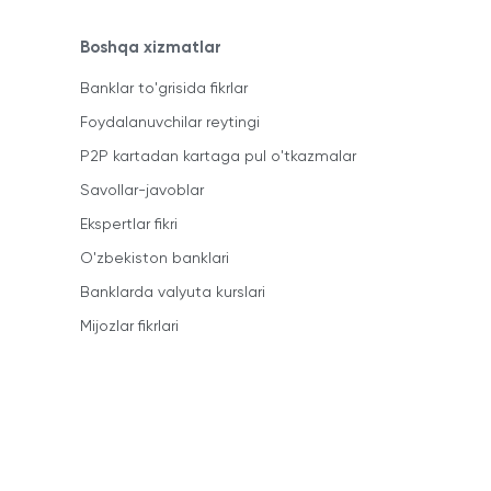
Boshqa xizmatlar
Banklar to'grisida fikrlar
Foydalanuvchilar reytingi
P2P kartadan kartaga pul o'tkazmalar
Savollar-javoblar
Ekspertlar fikri
O'zbekiston banklari
Banklarda valyuta kurslari
Mijozlar fikrlari