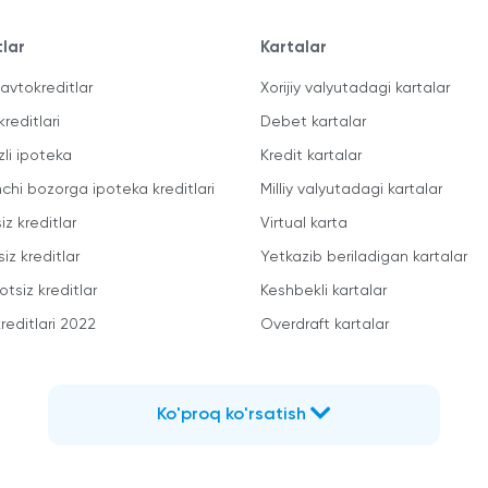
tlar
Kartalar
avtokreditlar
Xorijiy valyutadagi kartalar
kreditlari
Debet kartalar
zli ipoteka
Kredit kartalar
mchi bozorga ipoteka kreditlari
Milliy valyutadagi kartalar
iz kreditlar
Virtual karta
iz kreditlar
Yetkazib beriladigan kartalar
otsiz kreditlar
Keshbekli kartalar
reditlari 2022
Overdraft kartalar
Ko'proq ko'rsatish