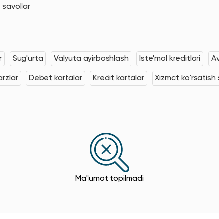
 savollar
r
Sug'urta
Valyuta ayirboshlash
Iste'mol kreditlari
Av
rzlar
Debet kartalar
Kredit kartalar
Xizmat ko'rsatish s
Ma'lumot topilmadi