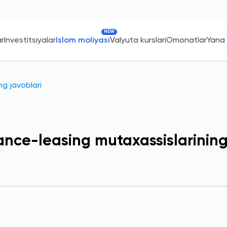
NEW
ar
Investitsiyalar
Islom moliyasi
Valyuta kurslari
Omonatlar
Yana
ng javoblari
iance-leasing mutaxassislarining