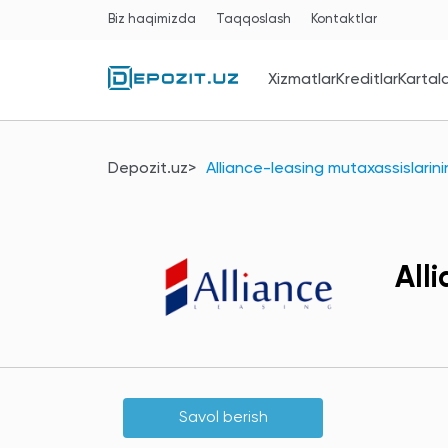
Biz haqimizda
Taqqoslash
Kontaktlar
Xizmatlar
Kreditlar
Kartal
Depozit.uz
Alliance-leasing mutaxassislarini
All
Savol berish