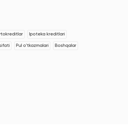
tokreditlar
Ipoteka kreditlari
ifati
Pul o'tkazmalari
Boshqalar