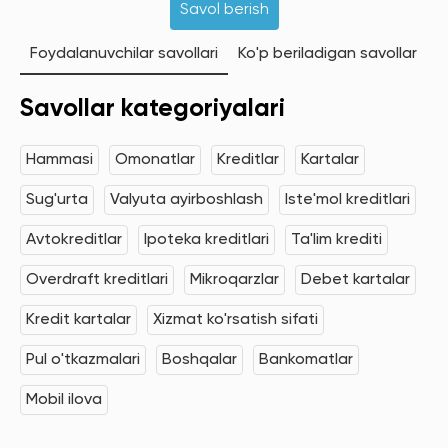
Savol berish
Foydalanuvchilar savollari
Ko'p beriladigan savollar
Savollar kategoriyalari
Hammasi
Omonatlar
Kreditlar
Kartalar
Sug'urta
Valyuta ayirboshlash
Iste'mol kreditlari
Avtokreditlar
Ipoteka kreditlari
Ta'lim krediti
Overdraft kreditlari
Mikroqarzlar
Debet kartalar
Kredit kartalar
Xizmat ko'rsatish sifati
Pul o'tkazmalari
Boshqalar
Bankomatlar
Mobil ilova