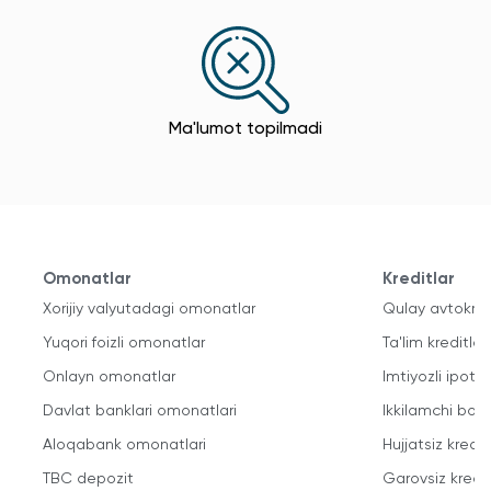
Ma'lumot topilmadi
Omonatlar
Kreditlar
Xorijiy valyutadagi omonatlar
Qulay avtokred
Yuqori foizli omonatlar
Ta'lim kreditlari
Onlayn omonatlar
Imtiyozli ipote
Davlat banklari omonatlari
Ikkilamchi bozo
Aloqabank omonatlari
Hujjatsiz kredit
TBC depozit
Garovsiz kredit