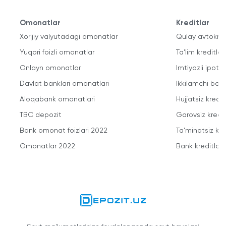
Omonatlar
Kreditlar
Xorijiy valyutadagi omonatlar
Qulay avtokred
Yuqori foizli omonatlar
Ta'lim kreditlari
Onlayn omonatlar
Imtiyozli ipote
Davlat banklari omonatlari
Ikkilamchi bozo
Aloqabank omonatlari
Hujjatsiz kredit
TBC depozit
Garovsiz kredit
Bank omonat foizlari 2022
Ta'minotsiz kre
Omonatlar 2022
Bank kreditlari